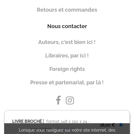
Retours et commandes
Nous contacter
Auteurs, c'est bien ici !
Libraires, par ici !
Foreign rights
Presse et partenariat, par là !
LIVRE BROCHÉ
format 148 x 210 x 24
18,00 €
404 pages
En stock
Lorsque vous naviguez sur notre site internet, des