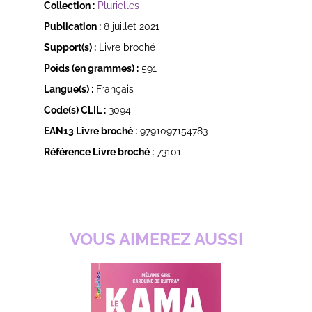
Collection :
Plurielles
Publication :
8 juillet 2021
Support(s) :
Livre broché
Poids (en grammes) :
591
Langue(s) :
Français
Code(s) CLIL :
3094
EAN13 Livre broché :
9791097154783
Référence Livre broché :
73101
VOUS AIMEREZ AUSSI