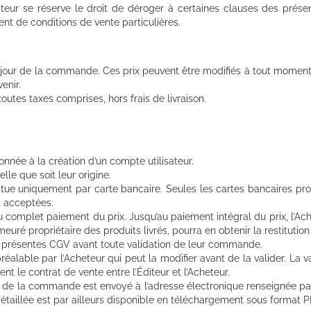
teur se réserve le droit de déroger à certaines clauses des prése
nt de conditions de vente particulières.
u jour de la commande. Ces prix peuvent être modifiés à tout moment p
enir.
toutes taxes comprises, hors frais de livraison.
née à la création d’un compte utilisateur.
lle que soit leur origine.
tue uniquement par carte bancaire. Seules les cartes bancaires pr
t acceptées.
au complet paiement du prix. Jusqu’au paiement intégral du prix, l’A
meuré propriétaire des produits livrés, pourra en obtenir la restitution 
s présentes CGV avant toute validation de leur commande.
préalable par l’Acheteur qui peut la modifier avant de la valider. L
 le contrat de vente entre l’Éditeur et l’Acheteur.
if de la commande est envoyé à l’adresse électronique renseignée pa
détaillée est par ailleurs disponible en téléchargement sous format PD