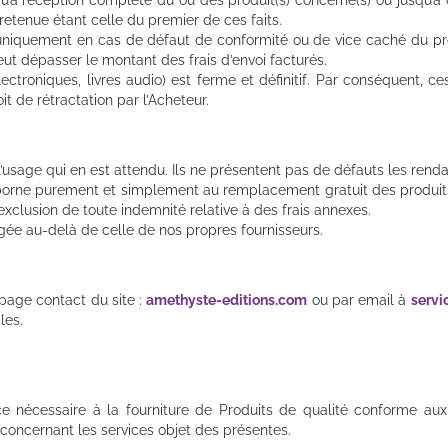
 retenue étant celle du premier de ces faits.
uniquement en cas de défaut de conformité ou de vice caché du produi
t dépasser le montant des frais d’envoi facturés.
ectroniques, livres audio) est ferme et définitif. Par conséquent, 
it de rétractation par l’Acheteur.
l’usage qui en est attendu. Ils ne présentent pas de défauts les rend
 borne purement et simplement au remplacement gratuit des produi
clusion de toute indemnité relative à des frais annexes.
gée au-delà de celle de nos propres fournisseurs.
 page contact du site :
amethyste-editions.com
ou par email à
servi
les.
nce nécessaire à la fourniture de Produits de qualité conforme aux
concernant les services objet des présentes.