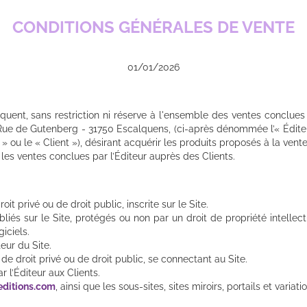
CONDITIONS GÉNÉRALES DE VENTE
01/01/2026
quent, sans restriction ni réserve à l'ensemble des ventes conclues
 Rue de Gutenberg - 31750 Escalquens, (ci-après dénommée l’« Éditeu
ou le « Client »), désirant acquérir les produits proposés à la vente p
s les ventes conclues par l’Éditeur auprès des Clients.
t privé ou de droit public, inscrite sur le Site.
iés sur le Site, protégés ou non par un droit de propriété intellectu
iciels.
eur du Site.
e droit privé ou de droit public, se connectant au Site.
r l’Éditeur aux Clients.
editions.com
, ainsi que les sous-sites, sites miroirs, portails et variat