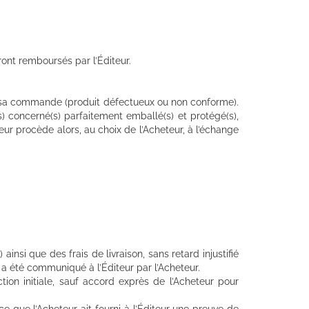
eront remboursés par l’Éditeur.
 à sa commande (produit défectueux ou non conforme).
t(s) concerné(s) parfaitement emballé(s) et protégé(s),
teur procède alors, au choix de l’Acheteur, à l’échange
nsi que des frais de livraison, sans retard injustifié
n a été communiqué à l’Éditeur par l’Acheteur.
ion initiale, sauf accord exprès de l’Acheteur pour
 que l’Acheteur ait fourni à l’Éditeur une preuve de