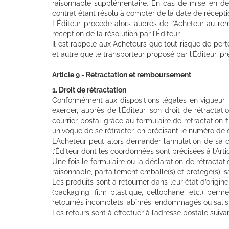
raisonnable supplémentaire. En cas de mise en dem
contrat étant résolu à compter de la date de réceptio
L’Éditeur procède alors auprès de l’Acheteur au rem
réception de la résolution par l’Éditeur.
Il est rappelé aux Acheteurs que tout risque de per
et autre que le transporteur proposé par l’Éditeur, 
Article 9 - Rétractation et remboursement
1. Droit de rétractation
Conformément aux dispositions légales en vigueur, 
exercer, auprès de l’Éditeur, son droit de rétractati
courrier postal grâce au formulaire de rétractation
univoque de se rétracter, en précisant le numéro de
L’Acheteur peut alors demander l’annulation de sa 
l’Éditeur dont les coordonnées sont précisées à l’Art
Une fois le formulaire ou la déclaration de rétractati
raisonnable, parfaitement emballé(s) et protégé(s), san
Les produits sont à retourner dans leur état d’origine
(packaging, film plastique, cellophane, etc.) perm
retournés incomplets, abîmés, endommagés ou salis p
Les retours sont à effectuer à l’adresse postale suivan