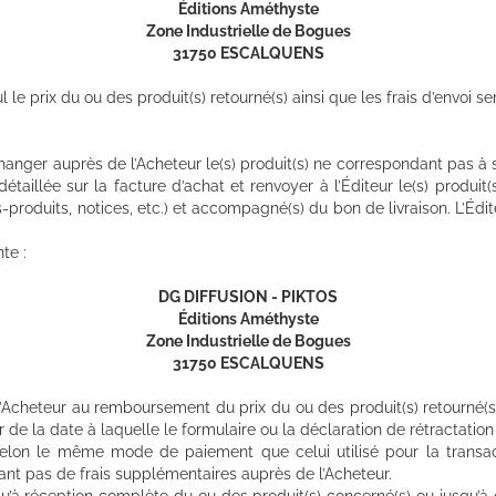
Éditions Améthyste
Zone Industrielle de Bogues
31750 ESCALQUENS
l le prix du ou des produit(s) retourné(s) ainsi que les frais d’envoi s
changer auprès de l’Acheteur le(s) produit(s) ne correspondant pas
détaillée sur la facture d’achat et renvoyer à l’Éditeur le(s) produi
s-produits, notices, etc.) et accompagné(s) du bon de livraison. L’Édi
te :
DG DIFFUSION - PIKTOS
Éditions Améthyste
Zone Industrielle de Bogues
31750 ESCALQUENS
’Acheteur au remboursement du prix du ou des produit(s) retourné(s) ai
r de la date à laquelle le formulaire ou la déclaration de rétractatio
selon le même mode de paiement que celui utilisé pour la transact
nant pas de frais supplémentaires auprès de l’Acheteur.
’à réception complète du ou des produit(s) concerné(s) ou jusqu’à ce