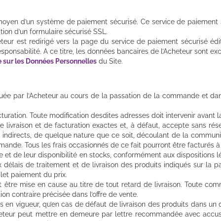
 moyen d’un système de paiement sécurisé. Ce service de paiement 
ation d’un formulaire sécurisé SSL.
r est redirigé vers la page du service de paiement sécurisé édité
esponsabilité. A ce titre, les données bancaires de l’Acheteur sont ex
 sur les Données Personnelles
du Site.
diquée par l’Acheteur au cours de la passation de la commande et dan
cturation. Toute modification desdites adresses doit intervenir avant 
 livraison et de facturation exactes et, à défaut, accepte sans rése
indirects, de quelque nature que ce soit, découlant de la communica
ande. Tous les frais occasionnés de ce fait pourront être facturés à 
 et de leur disponibilité en stocks, conformément aux dispositions lég
élais de traitement et de livraison des produits indiqués sur la p
let paiement du prix.
 être mise en cause au titre de tout retard de livraison. Toute co
n contraire précisée dans l’offre de vente.
es en vigueur, qu’en cas de défaut de livraison des produits dans un
heteur peut mettre en demeure par lettre recommandée avec accusé