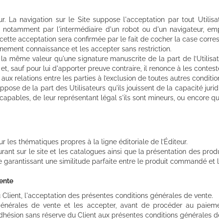
teur. La navigation sur le Site suppose l'acceptation par tout Utili
 notamment par l'intermédiaire d'un robot ou d'un navigateur, emp
e, cette acceptation sera confirmée par le fait de cocher la case corr
einement connaissance et les accepter sans restriction.
 la même valeur qu'une signature manuscrite de la part de l’Utilisate
, sauf pour lui d'apporter preuve contraire, il renonce à les conteste
x relations entre les parties à l’exclusion de toutes autres condition
ose de la part des Utilisateurs qu'ils jouissent de la capacité jurid
incapables, de leur représentant légal s'ils sont mineurs, ou encore qu'
r les thématiques propres à la ligne éditoriale de l’Éditeur.
nt sur le site et les catalogues ainsi que la présentation des produi
 garantissant une similitude parfaite entre le produit commandé et l
vente
Client, l'acceptation des présentes conditions générales de vente.
s générales de vente et les accepter, avant de procéder au paie
hésion sans réserve du Client aux présentes conditions générales d