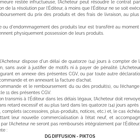
eure restée infructueuse, l’Acheteur peut résoudre le contrat p
n de la résolution par l’Éditeur, à moins que l’Éditeur ne se soit exé
boursement du prix des produits et des frais de livraison, au plus 
te ou d'endommagement des produits leur est transféré au moment où
prennent physiquement possession de leurs produits.
l'Acheteur dispose d'un délai de quatorze (14) jours à compter de
on, sans avoir à justifier de motifs ni à payer de pénalité. L’Achet
 figurant en annexe des présentes CGV, ou par toute autre déclarati
 commande et en annexant la facture d’achat.
commande et le remboursement du ou des produit(s), ou l’échange 
icle 11 des présentes CGV.
on transmis à l’Éditeur dans les délais légaux, l’Acheteur doit renvoyer
s retard excessif et au plus tard dans les quatorze (14) jours après av
, complets (accessoires, plus-produits, notices, etc.) et, le cas éché
ettant leur nouvelle commercialisation à l’état neuf, et accompag
ar l’Acheteur ne seront pas remboursés intégralement par l’Éditeur
te :
DG DIFFUSION - PIKTOS