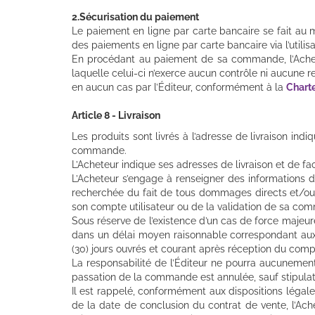
2.Sécurisation du paiement
Le paiement en ligne par carte bancaire se fait au
des paiements en ligne par carte bancaire via l’utilis
En procédant au paiement de sa commande, l’Acheteu
laquelle celui-ci n’exerce aucun contrôle ni aucune r
en aucun cas par l’Éditeur, conformément à la
Charte
Article 8 - Livraison
Les produits sont livrés à l’adresse de livraison in
commande.
L’Acheteur indique ses adresses de livraison et de fa
L’Acheteur s’engage à renseigner des informations de
recherchée du fait de tous dommages directs et/ou 
son compte utilisateur ou de la validation de sa comm
Sous réserve de l’existence d’un cas de force majeure
dans un délai moyen raisonnable correspondant aux d
(30) jours ouvrés et courant après réception du comp
La responsabilité de l’Éditeur ne pourra aucunement
passation de la commande est annulée, sauf stipulatio
Il est rappelé, conformément aux dispositions légal
de la date de conclusion du contrat de vente, l’Ac