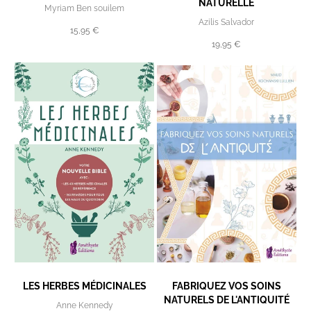
NATURELLE
Myriam Ben souilem
Azilis Salvador
15,95 €
19,95 €
LES HERBES MÉDICINALES
FABRIQUEZ VOS SOINS
NATURELS DE L'ANTIQUITÉ
Anne Kennedy