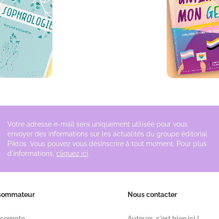
Votre adresse e-mail sera uniquement utilisée pour vous
envoyer des informations sur les actualités du groupe éditorial
Piktos. Vous pouvez vous désinscrire à tout moment. Pour plus
d'informations,
cliquez ici
.
sommateur
Nous contacter
 compte
Auteurs, c'est bien ici !