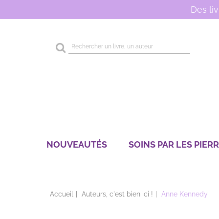
Des li
Rechercher
sur
le
site
NOUVEAUTÉS
SOINS PAR LES PIER
Accueil
Auteurs, c'est bien ici !
Anne Kennedy