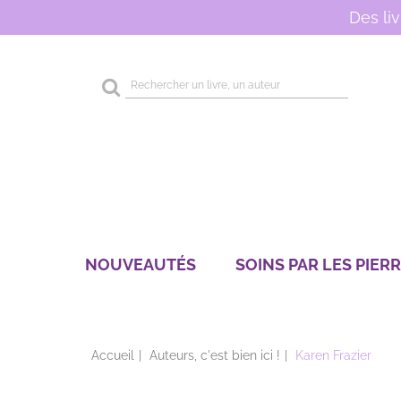
Des li
Rechercher
sur
le
site
NOUVEAUTÉS
SOINS PAR LES PIER
Accueil
Auteurs, c'est bien ici !
Karen Frazier