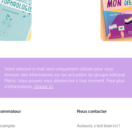
Votre adresse e-mail sera uniquement utilisée pour vous
envoyer des informations sur les actualités du groupe éditorial
Piktos. Vous pouvez vous désinscrire à tout moment. Pour plus
d'informations,
cliquez ici
.
sommateur
Nous contacter
 compte
Auteurs, c'est bien ici !