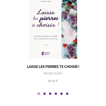
LAISSE LES PIERRES TE CHOISIR !
Rénaté Guérin
18,00 €