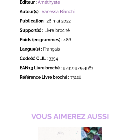
Éditeur :
Améthyste
Auteur(s) :
Vanessa Bianchi
Publication :
26 mai 2022
Support(s) :
Livre broché
Poids (en grammes) :
486
Langue(s) :
Français
Code(s) CLIL :
3354
EAN13 Livre broché :
9791097154981
Référence Livre broché :
73128
VOUS AIMEREZ AUSSI