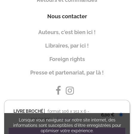
Nous contacter
Auteurs, c'est bien ici !
Libraires, par ici !
Foreign rights
Presse et partenariat, par là !
LIVRE BROCHÉ
format 106 x 151 x 6
6,00 €
102 pages
En stock
Lorsque vous naviguez sur notre site internet, des
informations sont susceptibles d'être enregistrées pour
Charte de référencement
Charte de données personnelles
optimiser votre expérience.
Conditions générales d'utilisation