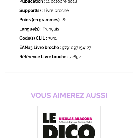
Publication :
11 octobre 2018
Support(s) :
Livre broché
Poids (en grammes) :
81
Langue(s) :
Français
Code(s) CLIL :
3831
EAN13 Livre broché :
9791097154127
Référence Livre broché :
72852
VOUS AIMEREZ AUSSI