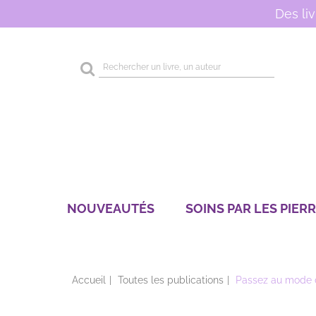
Des li
Rechercher
sur
le
site
NOUVEAUTÉS
SOINS PAR LES PIER
Accueil
Toutes les publications
Passez au mode d