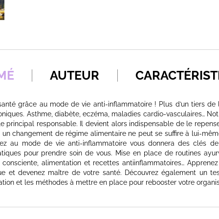
MÉ
AUTEUR
CARACTÉRIST
anté grâce au mode de vie anti-inflammatoire ! Plus d’un tiers de 
hroniques. Asthme, diabète, eczéma, maladies cardio-vasculaires… No
le principal responsable. Il devient alors indispensable de le repen
r, un changement de régime alimentaire ne peut se suffire à lui-mê
ez au mode de vie anti-inflammatoire vous donnera des clés d
tiques pour prendre soin de vous. Mise en place de routines ayur
 consciente, alimentation et recettes anti­inflammatoires… Apprenez
que et devenez maître de votre santé. Découvrez également un tes
ation et les méthodes à mettre en place pour rebooster votre organi