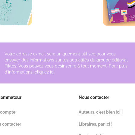
Votre adresse e-mail sera uniquement utilisée pour vous
envoyer des informations sur les actualités du groupe éditorial
Piktos. Vous pouvez vous désinscrire à tout moment. Pour plus
d'informations,
cliquez ici
.
sommateur
Nous contacter
 compte
Auteurs, c'est bien ici !
 contacter
Libraires, par ici !